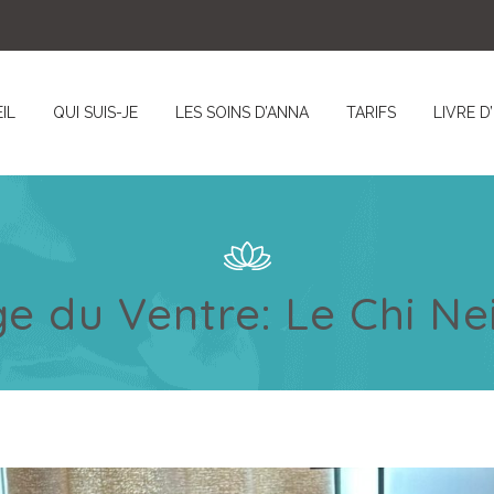
IL
QUI SUIS-JE
LES SOINS D’ANNA
TARIFS
LIVRE D
 du Ventre: Le Chi Ne