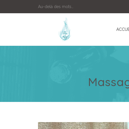
Au-delà des mots…
ACCUE
Massage