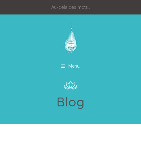
Au-delà des mots…
Menu
Blog